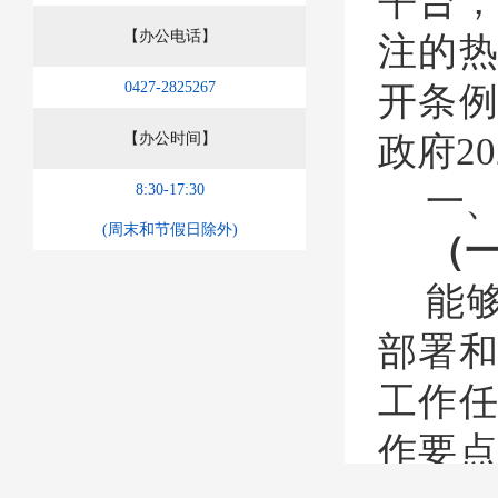
平台
【办公电话】
注的
0427-2825267
开条
【办公时间】
政府
20
一
8:30-17:30
(周末和节假日除外)
（
能
部署
工作
作要