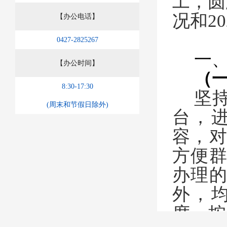
工，圆
况和
20
【办公电话】
0427-2825267
一
【办公时间】
（
8:30-17:30
坚
(周末和节假日除外)
台，
容，
方便
办理
外，
度。按