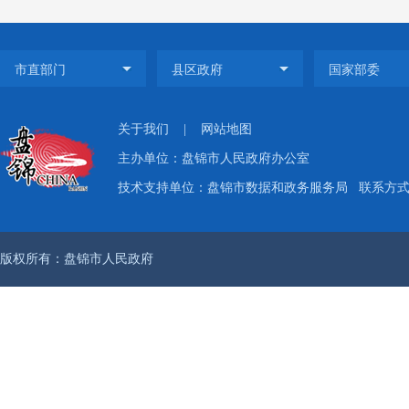
开、结
增加
公开
政
告
508
关于我们
|
网站地图
条，调
主办单位：盘锦市人民政府办公室
情权、
技术支持单位：盘锦市数据和政务服务局
联系方式：
（
辽
版权所有：盘锦市人民政府
（
辽
（
围