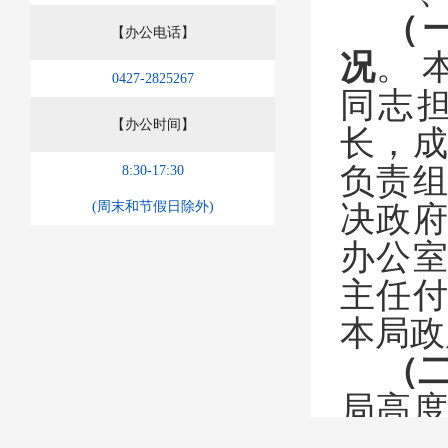
（
【办公电话】
况
。
0427-2825267
同志
【办公时间】
长，
负责
8:30-17:30
(周末和节假日除外)
决政
办公
主任
本局政
（
局高
按照