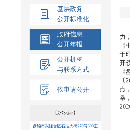
基层政务
公开标准化
政府信息
力
公开年报
《
于
公开机构
开
与联系方式
《
〔
2
点
依申请公开
条
202
【办公地址】
盘锦市兴隆台区石油大街270号600室