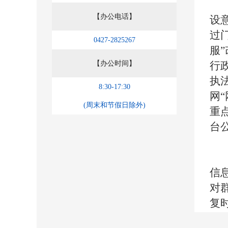
【办公电话】
设
过
0427-2825267
服
【办公时间】
行
执
8:30-17:30
网
(周末和节假日除外)
重
台
信
对
复