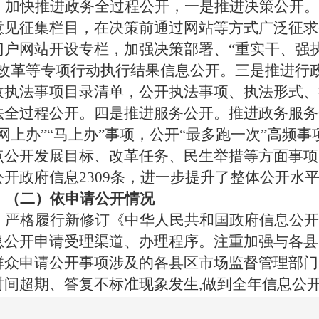
加快推进政务全过程公开，一是推进决策公开。
意见征集栏目，在决策前通过网站等方式广泛征求
门户网站开设专栏，加强决策部署、“重实干、强执
”改革等专项行动执行结果信息公开。三是推进行
政执法事项目录清单，公开执法事项、执法形式、
法全过程公开。四是推进服务公开。推进政务服务
“网上办”“马上办”事项，公开“最多跑一次”高频
点公开发展目标、改革任务、民生举措等方面事项
公开政府信息
2309
条，进一步提升了整体公开水
（二）依申请公开情况
严格履行新修订《中华人民共和国政府信息公开
息公开申请受理渠道、办理程序。注重加强与各县
群众申请公开事项涉及的各县区市场监督管理部门
时间超期、答复不标准现象发生
,
做到全年信息公
（三）推进“互联网
+
政务服务”工作情况