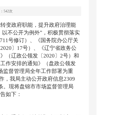
：
542
次
绕转变政府职能，提升政府治理能
、以不公开为例外”，积极贯彻落实
711
号修订）、《国务院办公厅关
〔
2020
〕
17
号）、《辽宁省政务公
知》（辽政公领发〔
2020
〕
2
号）和
开工作安排的通知》（盘政公领发
场监督管理局全年工作部署为重
工作，我局主动公开政府信息
2309
条。现将盘锦市市场监督管理局
报告如下：