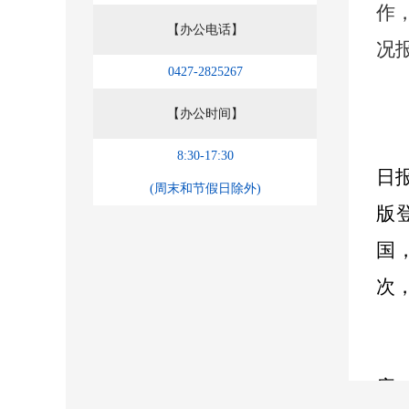
作
【办公电话】
况
0427-2825267
【办公时间】
8:30-17:30
日
(周末和节假日除外)
版
国
次
库