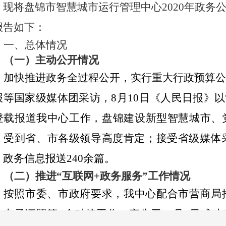
，现将盘锦市智慧城市运行管理中心
2020
年政务
报告如下：
一、总体情况
（一）主动公开情况
加快推进政务全过程公开，实行重大行政预算
报等国家级媒体团采访，
8
月
10
日《人民日报》以
登载报道我中心工作，盘锦建设新型智慧城市、
，受到省、市各级领导高度肯定；接受省级媒体
，政务信息报送
240
余篇。
（二）推进“互联网
+
政务服务”工作情况
按照市委、市政府要求，我中心配合市营商局
、电子证照等
9
个对接工作，率先于
11
月
8
日成功