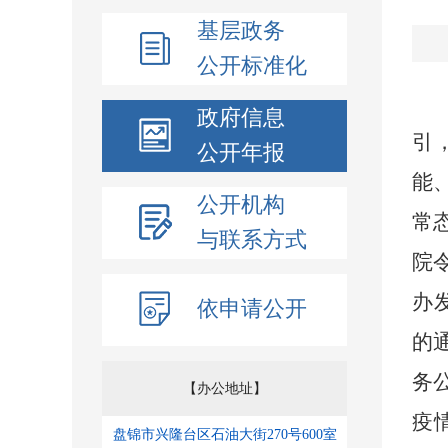
基层政务
公开标准化
政府信息
引
公开年报
能
公开机构
常
与联系方式
院
办
依申请公开
的
务
【办公地址】
疫
盘锦市兴隆台区石油大街270号600室