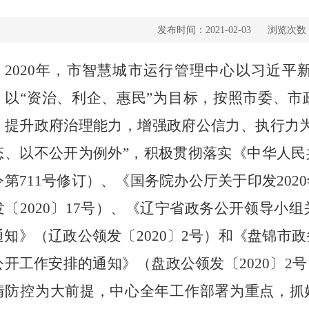
发布时间：2021-02-03
浏览次数
2020
年，市智慧城市运行管理中心以习近平
，以“资治、利企、惠民”为目标，按照市委、
、提升政府治理能力，增强政府公信力、执行力
态、以不公开为例外”，积极贯彻落实《中华人
令第
711
号修订）、《国务院办公厅关于印发
2020
发〔
2020
〕
17
号）、《辽宁省政务公开领导小组
通知》（辽政公领发〔
2020
〕
2
号）和《盘锦市政
公开工作安排的通知》（盘政公领发〔
2020
〕
2
号
情防控为大前提，中心全年工作部署为重点，抓