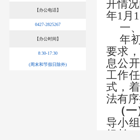
开情况
【办公电话】
年
1
月
1
一
0427-2825267
年
【办公时间】
要求
8:30-17:30
息公
(周末和节假日除外)
工作
式，
法有序
（一
导小
组长