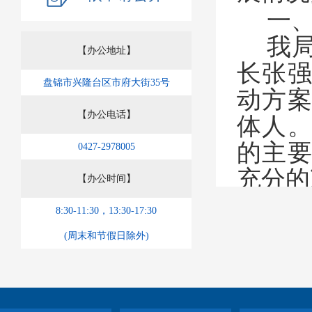
一
我
【办公地址】
长张
盘锦市兴隆台区市府大街35号
动方
【办公电话】
体人
的主
0427-2978005
充分的
【办公时间】
二
8:30-11:30，13:30-17:30
各
(周末和节假日除外)
织公
强
“政
实到