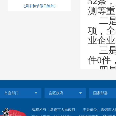
52
条，
(周末和节假日除外)
测等重
二
项，全
业企业
三
件
0件
四
新媒体
全年共
息
，均
情况
。
版权所有：盘锦市人民政府
主办单位：盘锦市人