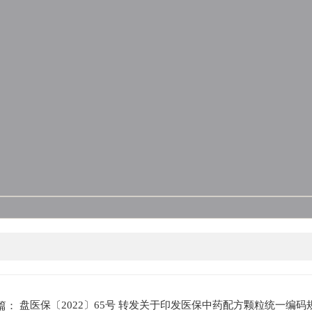
盘医保〔2022〕65号 转发关于印发医保中药配方颗粒统一编码规
篇：