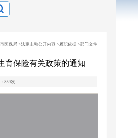
市医保局
>
法定主动公开内容
>
履职依据
>
部门文件
善生育保险有关政策的通知
：
859
次