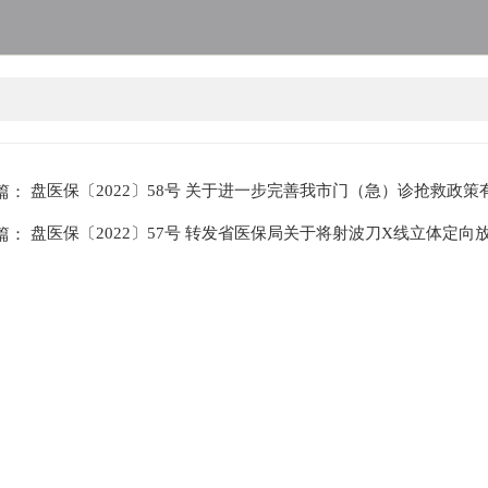
盘医保〔2022〕58号 关于进一步完善我市门（急）诊抢救政策有
篇：
盘医保〔2022〕57号 转发省医保局关于将射波刀X线立体定向
篇：