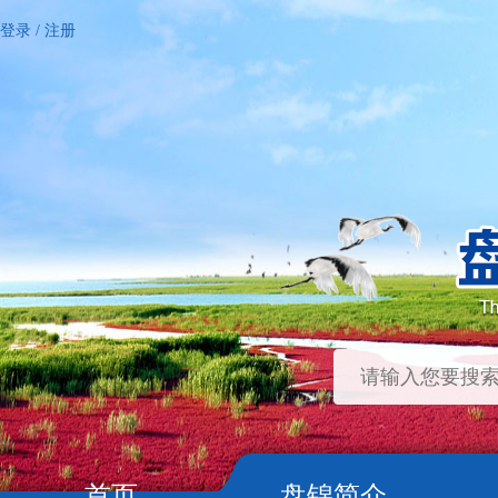
登录
/
注册
首页
盘锦简介