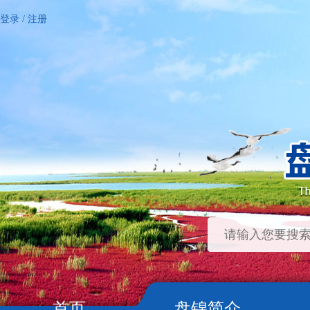
登录
/
注册
首页
盘锦简介