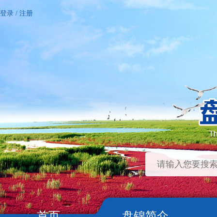
登录
/
注册
首页
盘锦简介