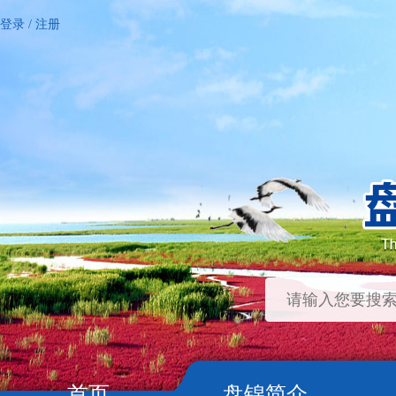
登录
/
注册
首页
盘锦简介