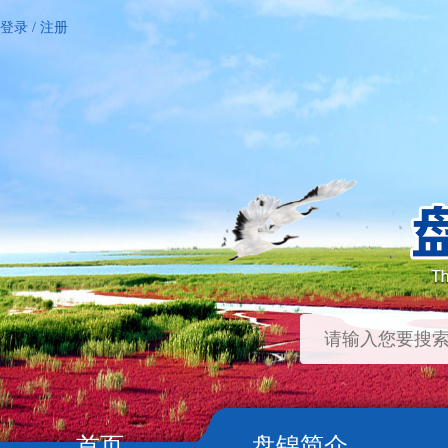
登录
/
注册
首页
盘锦简介