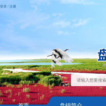
登录
/
注册
首页
盘锦简介