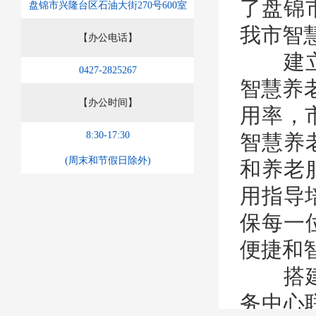
了盘锦
盘锦市兴隆台区石油大街270号600室
我市智
【办公电话】
建立常
0427-2825267
智慧养老
【办公时间】
用率，
8:30-17:30
智慧养
(周末和节假日除外)
和养老
用指导
保每一
便捷和
搭建常
务中心