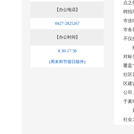
点之
【办公电话】
聘招
市连
0427-2825267
市各
【办公时间】
不仅
8:30-17:30
对标
(周末和节假日除外)
覆盖
社区
区建
公司
于素
社会
助行