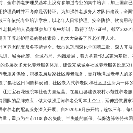
前，全市养老护理员基本上没有参加过专业的集中培训，加上国家已
用护理员时并不考察是否持证。为加强养老服务人才队伍建设，全面提
续三年依托专业培训学校，以老年人日常护理、安全防护、饮食用药等
养老机构的人员相继参加了集中培训，取得了结业证书。截至2020
提升了养老护理员的整体素质，也大大储备了养老护理人才。
社区养老配套服务不断健全。我市以巩固深化全国第二批、深入开展
先进、城乡统筹、全域布局、均衡发展，着力构建“以居家为基础、
”的多层次多元化养老服务体系，建设完成城乡社区养老服务设施53
养老服务供给，积极发展居家社区养老服务，更好地满足老年人的多
设了集社区日间照料设施、社区嵌入式养老院和社区卫生所为一体的
、辽油宝石花医院等社会力量运营。在盘山县建设农村示范性养老服
玲团队的品牌效应，做大做强辽河养老公司本土企业，延伸提供居家
居家养老的配套服务深入开展。自2020年6月份开始，连续三年，每
力量，重点为全市1100多名失能、半失能的低保、低保边缘等特殊
、助医、助浴、助洁和日常护理为主要内容的“五助一护”基本服务