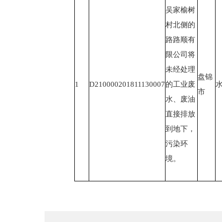
吴家榆树
村北侧的
路路顺有
限公司将
未经处理
盘锦
1
D210000201811130007
的工业废
市
水、废油
直接排放
到地下，
污染环
境。