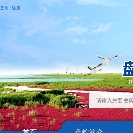
登录
/
注册
首页
盘锦简介