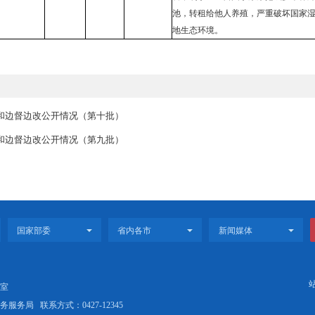
辽河口欢
的7000
口经济区
书记祁某
X210000201811220026
盘锦市
市辖区
数次转手
地。目前6
售，剩余
池，转租
地生态环
信访举报转办和边督边改公开情况（第十批）
信访举报转办和边督边改公开情况（第九批）