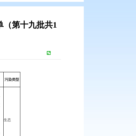
办盘锦市清单（第十九批共1
局
浏览次数：
343
次
20:00）
举报内容
污染类型