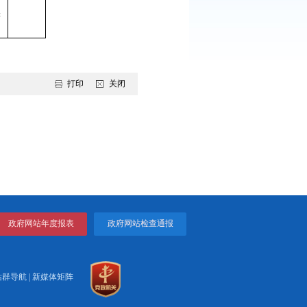
喜岭村路东曾是长满绿色芦苇
亩国家湿地。2012年以来，辽河
党工委书记杨某、欢喜岭社区
、李某某，以及盘锦广浩公司
倒卖河口欢喜岭村7000亩湿
生态
00亩建成为60多栋商品楼出
6400亩由李某某挖成多个养虾
给他人养殖，严重破坏国家湿
境。
打印
关闭