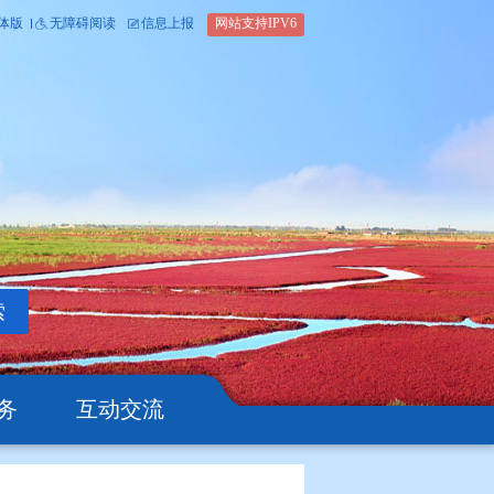
内部办公平台
简体版
繁体版
无障碍阅读
信息上报
网站支
搜索
公开
办事服务
互动交流