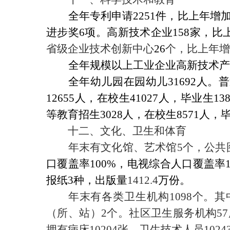
全年专利申请
2251
件，比上年增
进步奖
6
项。高新技术企业
158
家，比
省级企业技术创新中心
26
个，比上年增
全年规模以上工业企业高新技术产
全年幼儿园在园幼儿
31692
人。普
12655
人，在校生
41027
人，毕业生
13
等教育招生
3028
人，在校生
8571
人，
十二、文化、卫生和体育
年末有文化馆、艺术馆
5
个，公共
口覆盖率
100
%
，电视综合人口覆盖率
报纸
3
种，出版量
1412.4
万份。
年末有各类卫生机构
1098
个。其
（所、站）
2
个。社区卫生服务机构
57
拥有病床
10204
张，卫生技术人员
1024