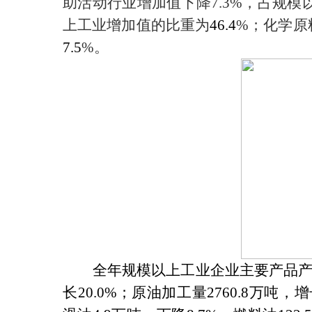
助活动行业增加值下降
7.3%
，占规模
上工业增加值的比重为
46.4
%
；化学原
7.5
%
。
全年规模以上工业企业主要产品
长
20.0%
；原油加工量
2760.8
万吨，增