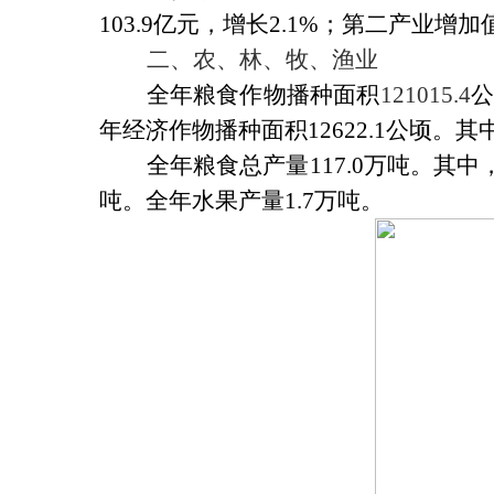
103.9
亿元，增长
2.1%
；第二产业增加
二、农、林、牧、渔业
全年粮食作物播种面积
121015.4
公
年经济作物播种面积
12622.1
公顷。其
全年粮食总产量
117.0
万吨。其中
吨。全年水果产量
1.7
万吨。