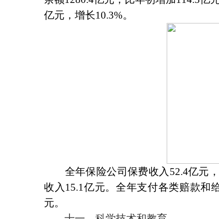
亿元，增长
10.3%
。
全年保险公司保费收入
52.4
亿元
收入
15.1
亿元。全年支付各类赔款和
元。
十一、科学技术和教育