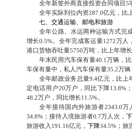
全年新签外商直接投资合同项目
5
全年实际到位内资
287.0
亿元，比
七、交通运输、邮电和旅游
全年公路、水运两种运输方式完
增长
0.5%
。全年完成客运量
1272
万人
港口货物吞吐量
5750
万吨，比上年增
年末民用汽车保有量
40.1
万辆，比
车保有量中，私人汽车保有量
35.2
万辆
全年邮政业务总量
9.4
亿元，比上
定电话用户
20
万户，同比下降
13.8
%
48.2
万户，同比增长
11.5
%
。
全年接待国内外旅游者
2343.0
万
34.8%
；接待入境旅游者
0.7
万人次，
旅游收入
191.16
亿元，
下降
34.5%
；旅