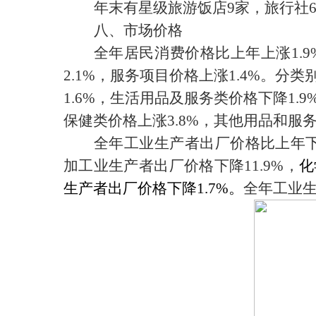
年末有星级旅游饭店
9
家，旅行社
八、市场价格
全年居民消费价格比上年上涨
1.9
2.1%
，服务项目价格上涨
1.4%
。分类
1.6%
，生活用品及服务类价格下降
1.9
保健类价格上涨
3.8%
，其他用品和服
全年工业生产者出厂价格比上年
加工业生产者出厂价格下降
11.9%
，
化
生产者出厂价格下降
1.7%
。
全年工业