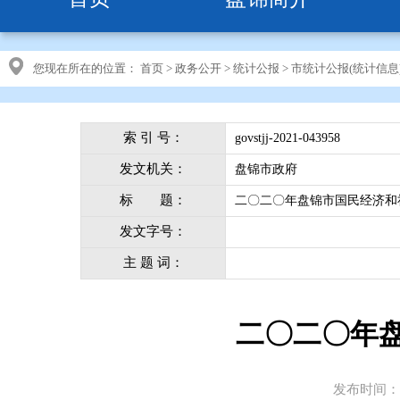
您现在所在的位置：
首页
>
政务公开
>
统计公报
>
市统计公报(统计信息
索 引 号：
govstjj-2021-043958
发文机关：
盘锦市政府
标 题：
二〇二〇年盘锦市国民经济和
发文字号：
主 题 词：
二〇二〇年
发布时间：20