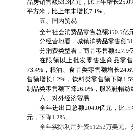
品房销售额
53.3
亿元，比上年增长
25.0
平方米，比上年末增长
7.1%
。
五、国内贸易
全年社会消费品零售总额
350.5
亿
分经营地看，城镇消费品零售额
31
分消费类型看，商品零售额
327.9
在限额以上批发零售业商品零
73.4%
，粮油、食品类零售额增长
24.
售额增长
1.2%
，饮料类零售额下降
1.
制品类零售额下降
26.0%
，服装鞋帽纺
六、对外经济贸易
全年进出口总额
204.0
亿元，比上
元，下降
1.2%
。
全年实际利用外资
51252
万美元。