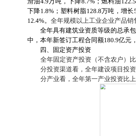
滑油
4.9
万吨，下降
8.7%
；燃料油
122.5
下降
1.8%
；塑料树脂
128.8
万吨，增长
12.4%
。
全年规模以上工业企业产品销
全年具有建筑业资质等级的总承包
中，本年新签订工程合同额
180.9
亿元
四、固定资产投资
全年固定资产投资（不含农户）比
分投资渠道看，全年建设项目投资
分产业看，全年第一产业投资比上