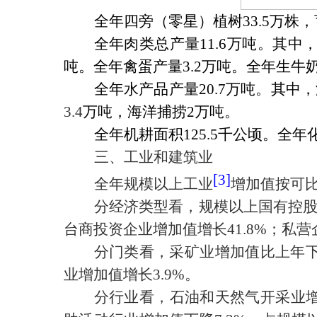
全年
四旁（零星）植树
33.5
万株，
全年肉类总产量
11.6
万吨。其中
吨。全年禽蛋产量
3.2
万吨。全年生牛
全年水产品产量
20.7
万吨。其中，
3.4
万吨，海洋捕捞
2
万吨。
全年机耕面积
125.5
千公顷。全年
三、工业和建筑业
[3]
全年规模以上工业
增加值按可
分经济类型看，规模以上国有控
台商投资企业增加值增长
41.8%
；私营
分门类看，采矿业增加值比上年
业增加值增长
3.9%
。
分行业看，石油和天然气开采业