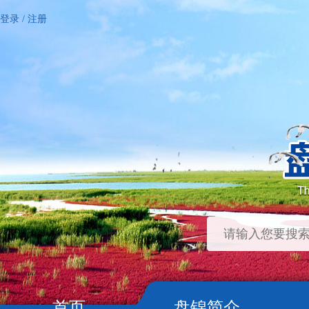
登录
/
注册
首页
盘锦简介