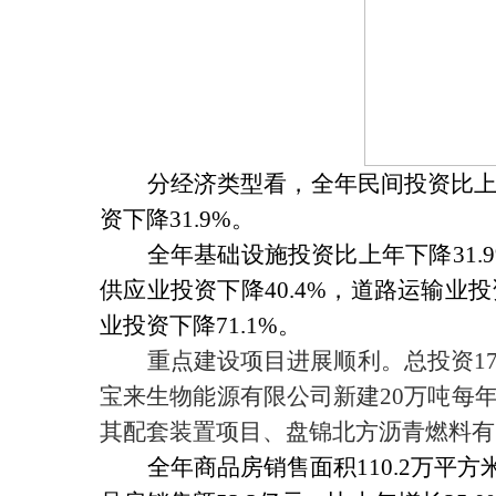
分经济类型看，全年民间投资比
资下降
31.9%
。
全年基础设施投资比上年下降
31.
供应业投资下降
40.4%
，道路运输业投
业投资下降
71.1%
。
重点建设项目进展顺利。总投资
17
宝来生物能源有限公司新建
20
万吨每
其配套装置项目、盘锦北方沥青燃料有
全年商品房销售面积
110.2
万平方