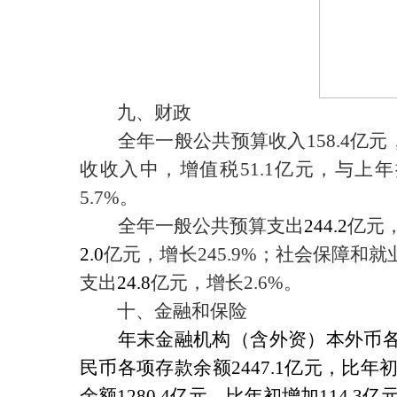
九、财政
全年一般公共预算收入
158.4
亿元
收收入中，增值税
51.1
亿元，与上年
5.7%
。
全年一般公共预算支出
244.2
亿元
2.0
亿元，增长
245.9%
；社会保障和就
支出
24.8
亿元，增长
2.6%
。
十、金融和保险
年末金融机构（含外资）本外币
民币各项存款余额
2447.1
亿元，比年
余额
1280.4
亿元，比年初增加
114.3
亿