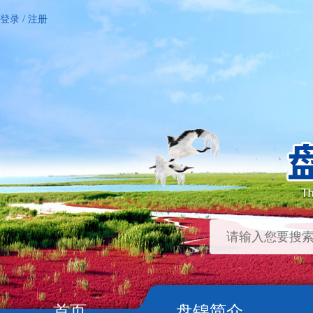
登录
/
注册
首页
盘锦简介