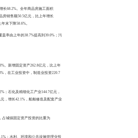
.5%；沥青及防水卷材产业增加值83.95亿元，增长22.4%；石油装备
百分点；重工业为99.3%，增加0.9个百分点。按经济类型分，国有
率为99.7%；外商港澳台投资企业产销率为96.6%。
8亿元；实现利润-2.58亿元，减少93.7亿元；亏损企业亏损额30.7
总承包和专业承包建筑业企业完成建筑业总产值159.1亿元，竣工产