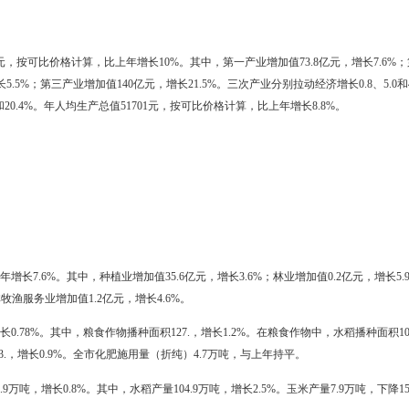
步统计，现将2009年全市国民经济和社会发展情况公报如下：
在市委、市政府的正确领导下，坚持以科学发展观为指导，认真贯彻落实
困难，项目建设和招商引资进入全新境地，全市经济结构快速调整，人
值685.3亿元，按可比价格计算，比上年增长10%。其中，第一产业增加值
432.7亿元，增长5.5%；第三产业增加值140亿元，增长21.5%。三次
8%、68.8%和20.4%。年人均生产总值51701元，按可比价格计算，比