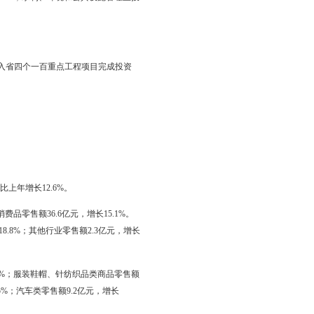
%；商业营业用房投资7.4亿元，增长68.2%。全年商品房施工面积
房销售面积70.，增长28.8%；商品房销售额50.5亿元，比上年增长
。年末商品房空置面积4.，比上年末下降58.6%。
面积平方米；建成区绿化覆盖率由上年的38.7%提高到39.0%；污
%。
%；农村投资68.1亿元，增长78%。新增固定资产262.8亿元，比上年
中工业投资300.8亿元，增长15.8%，在工业投资中，制造业投资220.7
加工产业9.8亿元，增长15.2%；石化及精细化工产业144.7亿元，
16%；石油装备制造产业20.7亿元，增长42.1%，船舶修造及配套产业