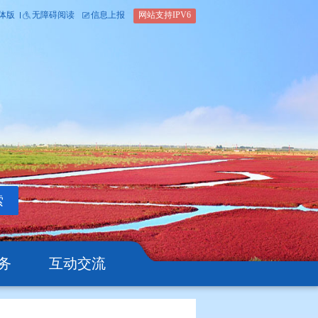
内部办公平台
简体版
繁体版
无障碍阅读
信息上报
网站支
搜索
公开
办事服务
互动交流