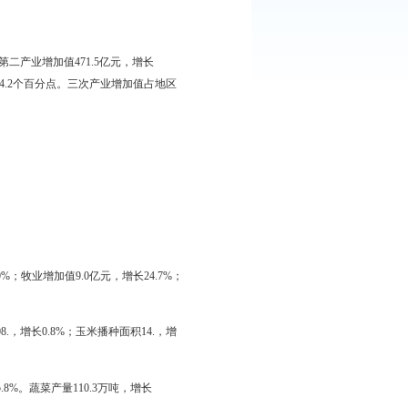
国家扩内需、保增长、惠民生的各项政策措施，全力应对金融危机所
民生活水平持续提高，各项社会事业、生态环境更进一步协调发
73.8亿元，增长7.6%；第二产业增加值471.5亿元，增长
产业分别拉动经济增长0.8、5.0和4.2个百分点。三次产业增加值占地区
上年增长8.8%。