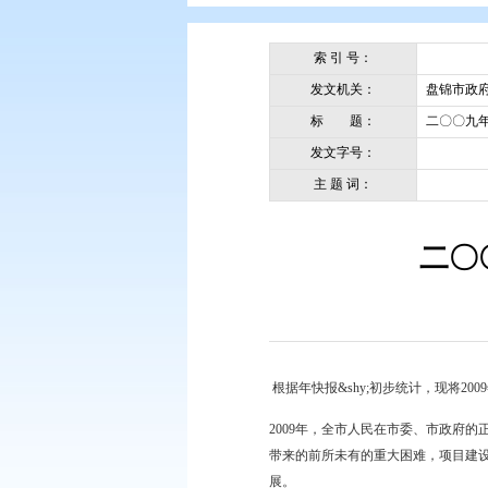
您现在所在的位置：
首页
>
政务公
索 引 号：
发文机关：
标 题：
发文字号：
主 题 词：