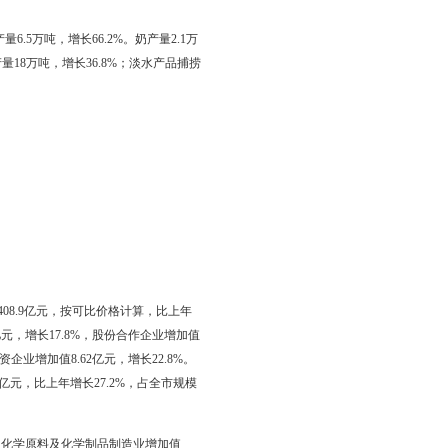
业增加值0.2亿元，增长5.9%；牧业增加值9.0亿元，增长24.7%；
粮食作物中，水稻播种面积108.，增长0.8%；玉米播种面积14.，增
年持平。
%。玉米产量7.9万吨，下降15.8%。蔬菜产量110.3万吨，增长
5万吨，增长34.6%；禽肉产量6.5万吨，增长66.2%。奶产量2.1万
13.6%。其中，淡水产品养殖产量18万吨，增长36.8%；淡水产品捕捞