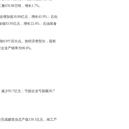
及以上工业企业，下同）增加值408.9亿元，按可比价格计算，比上年
.0%；集体企业增加值0.76亿元，增长17.8%，股份合作企业增加值
，增长65.0%，外商及港澳台投资企业增加值8.62亿元，增长22.8%。
3.4%。工业出口交货值19.79亿元，比上年增长27.2%，占全市规模
值74.59亿元，增长19.6%；化学原料及化学制品制造业增加值
亿立方米，下降7.0%；原油加工量670.96万吨，增长1.7%。
.7%。其中，农产品加工产业增加值18.89亿元，增长41.9%；石化