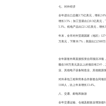
在城镇固定资产投资中，国
48.2%。
全年电力、燃气及水的生
资63.1亿元，增长135.4
全市7个特色园区，完成投
全市计划总投资500万
104.8亿元。
六、国内贸易
全年批发和零售业增加值2