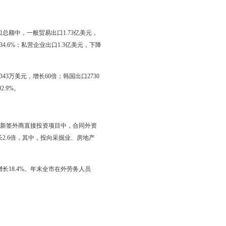
8.8亿元，比上年增长144.7%，占城镇固定资产投资的比重为
业投资36.6亿元，增长133.1%；水利、环境和公共设施管理业投
完成投资320.2亿元。域内被列入省四个一百重点工程项目完成投资
0.8亿元，按可比价格计算，比上年增长12.6%。