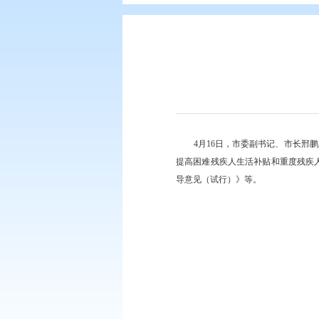
您现在所在的位置：
首页
>
政务公
4月16日，市委副
提高困难残疾人生活补
导意见（试行）》等。