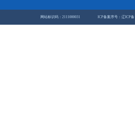
届第88次常务会议暨全市经济运行分析会议
届第85次常务会议
站地图
锦市人民政府办公室
盘锦市数据和政务服务局
联系方式：0427-12345
网站标识码：2111000031