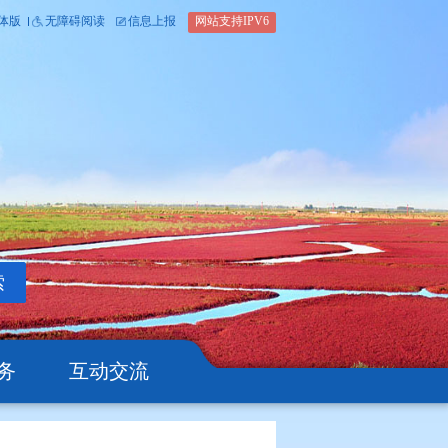
内部办公平台
简体版
繁体版
无障碍阅读
信息上报
网站支
搜索
公开
办事服务
互动交流