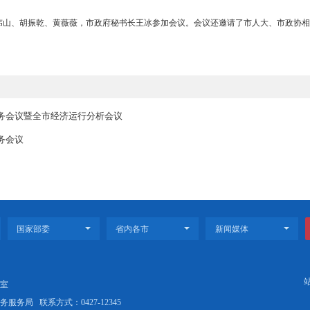
生底线兜住兜牢，让“民生温度”更加可感可及。
港规范化管理是守护渔民群众生命财产安全的现实需要。要深入学习贯
化日常巡查，加大执法力度，有效保障渔港设施、渔船和从业人员安全
校面向社会开展职业培训工作，是深化职业教育改革发展的重要内容。
深化职业教育改革，切实提升培训针对性和实用性，为实现更高质量和
事项。
富、张涵、周伟山、胡振乾、黄薇薇，市政府秘书长王冰参加会议。会