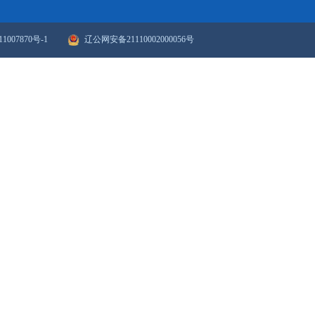
政府网站年度报表
政府网站检
站群导航
|
新媒体矩阵
ICP备案序号：辽ICP备11007870号-1
辽公网安备21110002