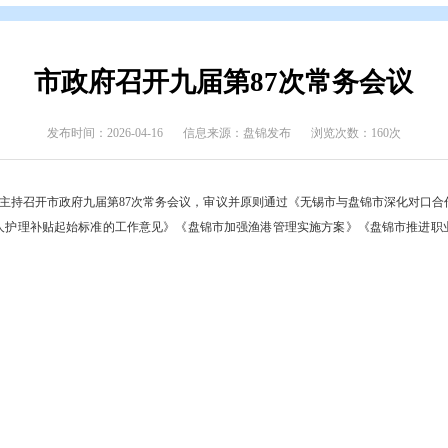
开
>
政府会议
>
政府常务会
市政府召开九届第87
发布时间：2026-04-16
信息来源：盘锦发布
书记、市长邢鹏主持召开市政府九届第87次常务会议，审议并原则通过《无
贴和重度残疾人护理补贴起始标准的工作意见》《盘锦市加强渔港管理