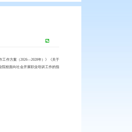
次常务会议
浏览次数：
160
次
锡市与盘锦市深化对口合作工作方案（2026—2028年）》《关于
实施方案》《盘锦市推进职业院校面向社会开展职业培训工作的指