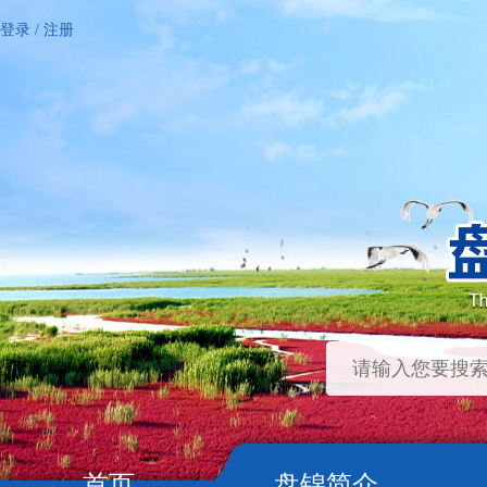
登录
/
注册
首页
盘锦简介