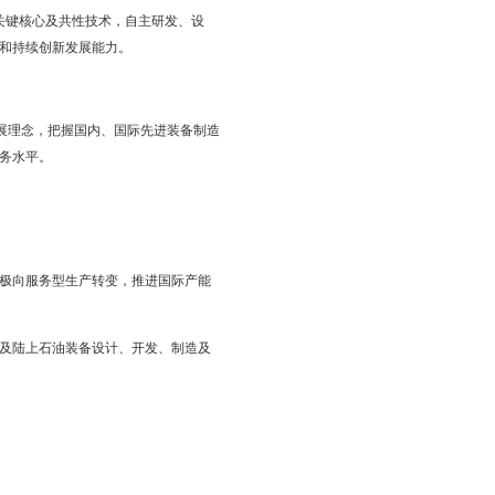
织调动能力，引导各类资源要素向装备制造业重点领域倾斜，加
共性、核心和系统集成技术，加强技术创新体系建设。充分利用
竞争力和影响力。
先发展，促进装备制造业整体发展。同时，通过研制重大装备，
能力。
各重点领域突破一批高端装备关键核心及共性技术，自主研发、设
造、技术服务的完整产业体系和持续创新发展能力。
、绿色、开放、共享”五大发展理念，把握国内、国际先进装备制造
提升企业制造智能化和智能服务水平。