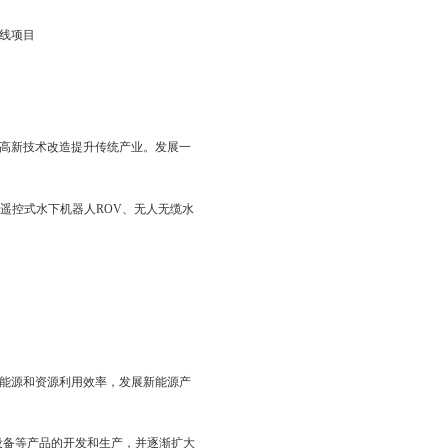
精灵”植保无人机、改I型航模靶机、侦察救援无人机、侦察监控
人直升机，无人直升机、多旋翼无人飞行器及其他航空器材、航空
业车辆（盘锦）有限公司、盘锦市重汽实业有限公司等汽车产业
用车上、下游产业链。
利的铝合金罐式运输半挂车、铝合金化工液体运输车、铝合金粉
等。结合东北市场需求及大环境变化，陆续开发新产品：天然气叉