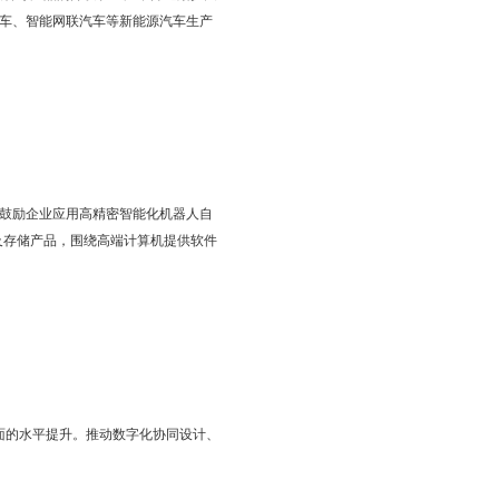
构件生产线项目、涂装生产线项目
智能服务等领域
励企业采用先进适用技术和高新技术改造提升传统产业。发展一
拖曳式水下机器人TUV、遥控式水下机器人ROV、无人无缆水