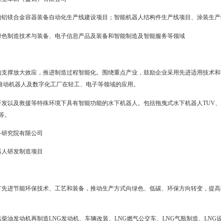
研”基地，重点研发生产自驾仪、无人机地面站、防化防疫无人机、“蓝
机、超视距搜救飞艇、探矿飞艇等。设计研发油动、大载荷、全智能无
猎鹰航空科技有限公司、昊一航空科技有限公司
机研发及制造项目、大载荷全智能工业级无人机项目
金玺装备制造有限公司、盘锦金碧专用汽车制造有限公司）、合力工
国内、国际市场，加大智能制造转型升级和招商引资力度，不断拉长专
业车，洗井泵车、压裂管汇车、公路作业养护车等，积极开发具有专
工专用车。发展各类实用型工业搬运车，高通过性叉车及各种配套属具
重式叉车，GT及GK作业平台等，进一步拓展远东市场。
集团、合力工业车辆（盘锦）有限公司