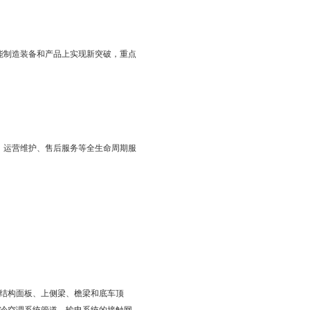
低碳、环保方向转变，提高能源和资源利用效率，发展新能源产
车、LNG气瓶制造、LNG设备等产品的开发和生产，并逐渐扩大
动和插电式汽车、燃料电池汽车、智能网联汽车等新能源汽车生产
计高端智能化制造生产线，鼓励企业应用高精密智能化机器人自
高性能计算机、通用服务器及存储产品，围绕高端计算机提供软件