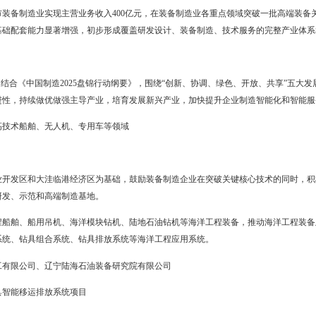
导相结合。发挥市场在资源配置中的决定性作用，更好的发挥政府组
政策，为企业发展营造平等准入、公平竞争的发展环境。
作相结合。围绕装备制造业重点领域发展瓶颈，加快突破制约发展的
费结构升级的巨大市场空间，积极开拓国内、国际两个市场，不断提高
进相结合。选择装备制造业重点领域作为产业发展的突破口，实现率
、基础工艺、技术基础的全面突破，全面提升我市装备制造业创新发展
020年，全市装备制造业实现主营业务收入400亿元，在装备制造业
力大幅提升，基础配套能力显著增强，初步形成覆盖研发设计、装备制
”发展规划，结合《中国制造2025盘锦行动纲要》，围绕“创新、协调
导向和技术先进性，持续做优做强主导产业，培育发展新兴产业，加快