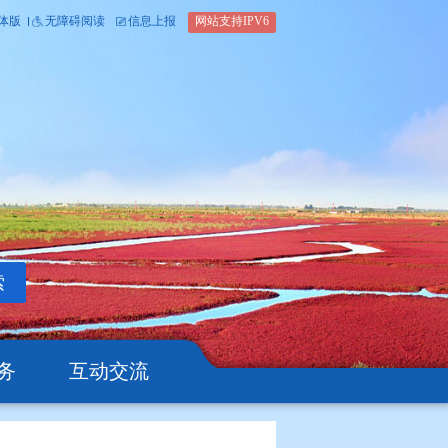
内部办公平台
简体版
繁体版
无障碍阅读
信息上报
网站支
搜索
公开
办事服务
互动交流