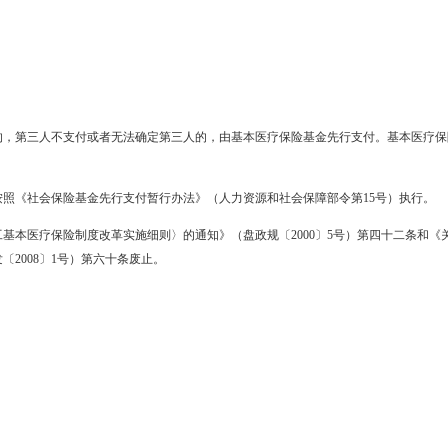
社会保险法》（中华人民共和国主席令第三十五号）和《社会保险基金
现对《关于发布〈盘锦市城镇职工基本医疗保险制度改革实施细则〉的通知
知》（盘居医保组发〔2008〕1号）中盘锦市基本医疗保险支付范围
予支付范围。
金中支付的；
担的；
负担的；
三人负担的，第三人不支付或者无法确定第三人的，由基本医疗保险
先行支付按照《社会保险基金先行支付暂行办法》（人力资源和社会