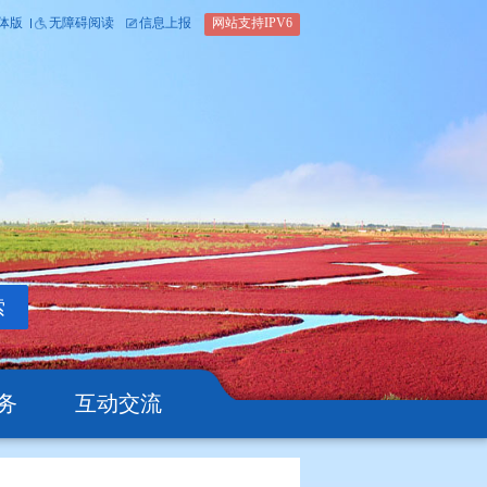
内部办公平台
简体版
繁体版
无障碍阅读
信息上报
网站支
搜索
公开
办事服务
互动交流