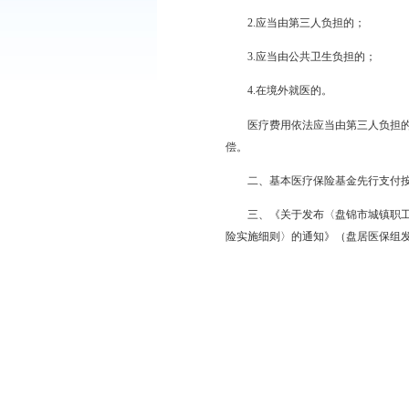
根据《中华人民共和国
规定，经市政府同意，
医疗保险实施细则〉的通
一、医疗保险基金不
1.应当从工伤保险基
2.应当由第三人负
3.应当由公共卫生
4.在境外就医的。
医疗费用依法应当由第
偿。
二、基本医疗保险基金