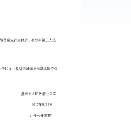
先行支付暂行办法》（人力资源和社会保障部令第15号）相关
》（盘政规〔2000〕5号）和《关于印发〈盘锦市城镇居民基本
进行调整，具体如下：
基金先行支付。基本医疗保险基金先行支付后，有权向第三人追
保障部令第15号）执行。