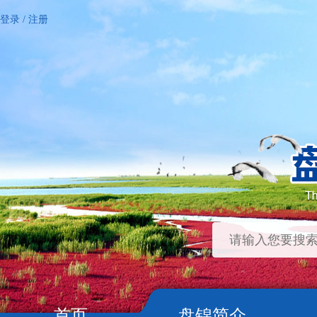
登录
/
注册
首页
盘锦简介