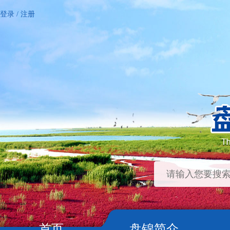
登录
/
注册
首页
盘锦简介