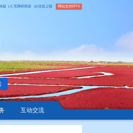
内部办公平台
简体版
繁体版
无障碍阅读
信息上报
网站支
搜索
公开
办事服务
互动交流