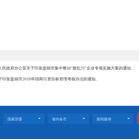
法制办公室辽宁省工商行政管理局关于开展涉及著名商标制度的地方
求，我市对涉及著名商标（知名商标）制度的市政府规章和规范性文件进行
）予以废止。
效）盘锦市人民政府办公室关于印发盘锦市集中整治“散乱污”企业专