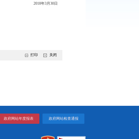
政府规章和规范性文件专项清理工作的通知》（辽政法发
了清理。经市政府同意，现将《盘锦市名牌产品和名牌商标管理办
盘锦市人民政府办公室
2018年3月30日
打印
关闭
项实施方案的通知...