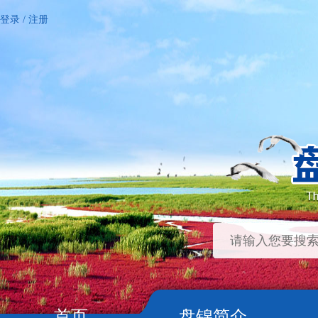
登录
/
注册
首页
盘锦简介