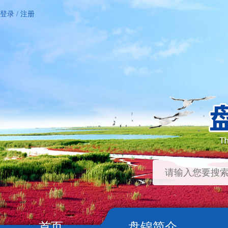
登录
/
注册
首页
盘锦简介