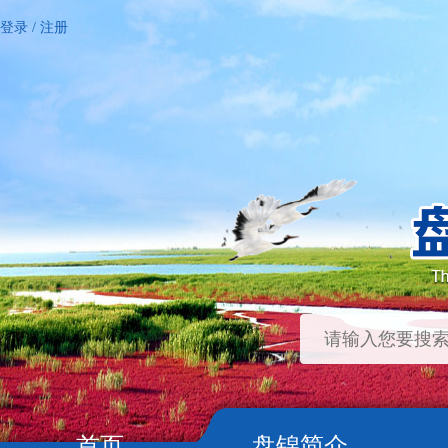
登录
/
注册
首页
盘锦简介