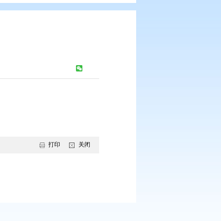
公报 第四期
：
563
次
打印
关闭