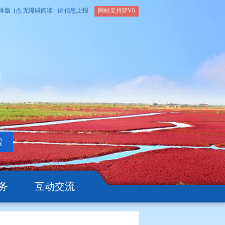
内部办公平台
简体版
繁体版
无障碍阅读
信息上报
网站支
搜索
公开
办事服务
互动交流