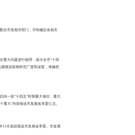
报送市委、市政府审议，做好报送市人大审议的各项准备工作，同步
划等各类规划，要形成统一规划体系，在规划编制实施过程中，强化
全市经济社会发展规划、上位专项规划及相关区域规划统筹衔接，做
门工作角度编制规划，避免过度强调战略性而忽略解决问题，要结合