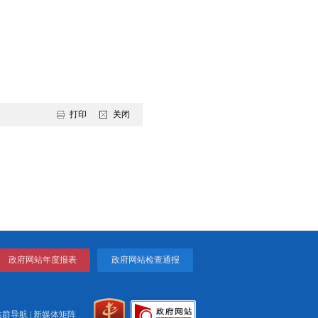
个方面工作：
进度安排。市发展改革委要配合市直相关部门，尽快确定各相关
性、前瞻性、关键性、深层次重大问题进行梳理，提出全市“十四
、本领域重大问题前期研究，拓展规划前期研究广度和深度，准确把
操作性的研究成果。