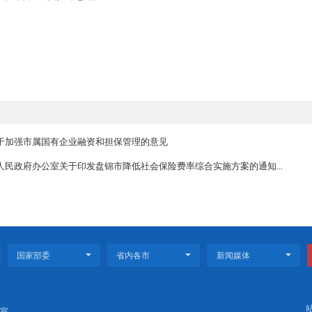
制的近期工作安排
工作的启动之年，做好今年的工作十分关键。近期，主要做好以下四
各县区、经济区要尽快制定规划编制工作方案，明确任务分工、时间
，确定“十四五”全市规划编制清单，报送市政府审定。
究。市发展改革委要结合发展实际，对事关全市经济社会发展的全局
名称。各县区、经济区及各部门要根据规划编制工作需要，开展本地区
，研究提出基本思路和解决方案，努力形成一批兼具战略性、专业性和