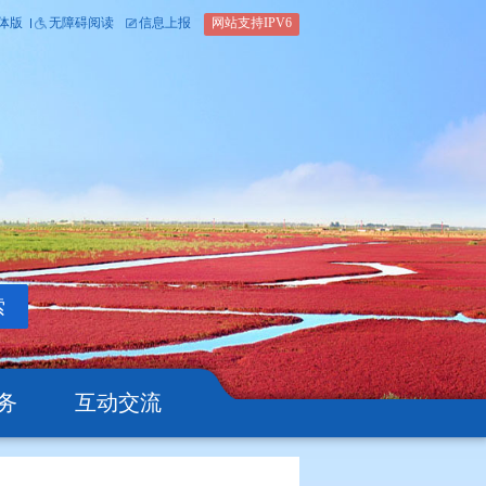
内部办公平台
简体版
繁体版
无障碍阅读
信息上报
网站支
搜索
公开
办事服务
互动交流