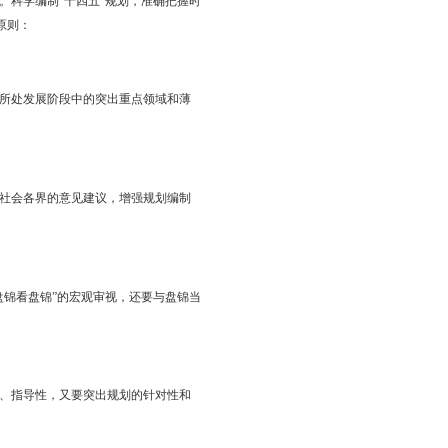
合我市实际，提出如下意见。
代化迈进的关键时期。当前，我国经济逐步由高速增长阶段转向高质
动经济高质量发展的攻关期。科学编制“十四五”规划，准确把握时
四五”规划，要遵循以下基本原则：
动全市整体发展，又要适应所处发展阶段中的突出重点领域和薄
径和方法。