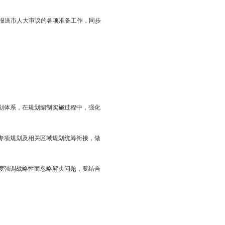
行业、各领域广泛参与，做好“十四五”规划要明确责任分工，强化
的问题，重大事项及时向市政府报告。市直相关部门是市级专项规
，要加强沟通，紧密协作，形成工作合力。县区政府（经济区管委
衔接，做到上下联动、左右协同。
制工作分为三个阶段：
经济区及相关部门开展重点专项规划和区域规划的研究；研究提出“十
部门起草重点专项规划和区域规划框架；做好规划纲要框架与专项规
征求全市各界意见，做好与国家、省“十四五”规划纲要草案的衔接