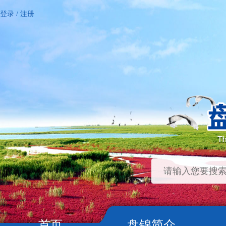
登录
/
注册
首页
盘锦简介