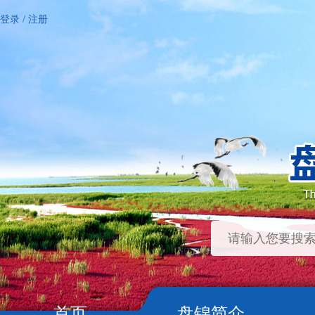
登录
/
注册
首页
盘锦简介