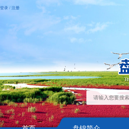
登录
/
注册
首页
盘锦简介