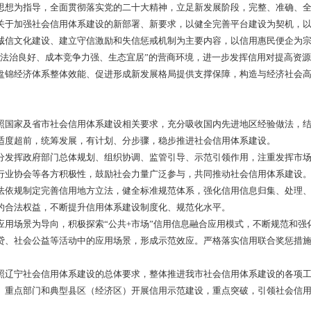
中央提出要加快构建以国内大循环为主体、国内国际双循环相互
系建设是塑造新的竞争优势，持续优化营商环境，营造良好社会生
坚决扛起新时代的历史使命和责任担当，营造良好信用环境，为辽
看，新冠肺炎疫情影响广泛深远，国际经济、科技、文化、安全
、法治环境、营商环境、竞争环境及市场经济环境等为中心的软实
跨领域、跨行业的壁垒，在信息归集、数据共享、信用监管等方面
信用体系。
来看，“十四五”时期是辽宁实现全面振兴、全方位振兴极为关
系建设面临的新机遇与新挑战，坚持创新驱动、绿色引领、价值引
展提质增效的强大支撑作用，实现信用机制深度融入经济发展和社
奋力建设全面振兴全方位振兴先行区提供有力保障。
来看，我市社会信用体系建设正在由夯实基础逐步走向推广应用
体系发展水平，进一步打好深化落实的组合拳、信用联合奖惩的组
化和制度建设组合拳，以社会信用体系建设助推打造营商环境最优