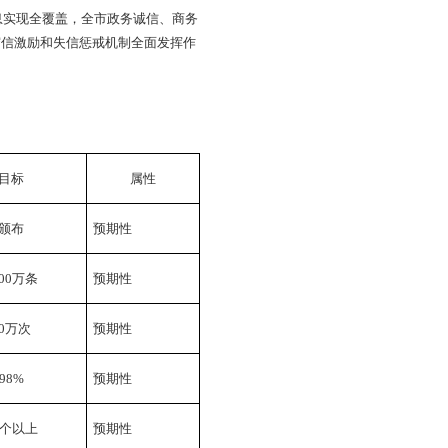
发展阶段，完整、准确、全面贯彻新发展理念，按照党中央国
全完善平台建设为契机，以推进政务诚信、商务诚信、社会诚
内容，以信用惠民便企为宗旨，以提高全社会信用水平和诚信
进一步发挥信用对提高资源配置效率、降低制度性交易成本、
撑保障，构造与经济社会高质量发展相适应的社会信用体系新
内先进地区经验做法，结合盘锦实际，坚持问题导向，强化
会信用体系建设。
引领作用，注重发挥市场机制，协调和优化资源配置，全面
同推动社会信用体系建设。
化信用信息归集、处理、共享、公开和应用全过程的管理，
水平。