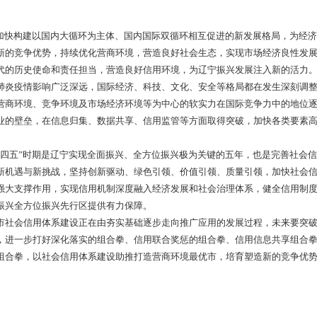
万元。
初显。以微信公众号、手机APP、“信用中国（辽宁盘锦）”网站
5·15政务公开日”“6·14信用记录关爱日”“信用进社区”等主题
惩戒案例，制定行政处罚信用修复流程，“一处失信，处处受限”的格
造了社会关注、支持、参与信用体系建设的良好氛围。
系建设工作在国家和省的政策指引下取得了较好成绩，为“信用
发展战略目标，仍存在一些不足和亟需解决的问题：一是公共信用
归集难的问题，破解信息孤岛瓶颈；二是平台建设和平台功能有待
，数据标准不统一、系统对接难度大、数据共享程度低，信用平台
税收违法案件当事人在金融等领域开展了联合惩戒，联合惩戒实施
市尚未建立盘锦市信用综合金融服务平台（信易贷），未能与全国“
应用场景有待拓展，政府、市场、社会、个人多层次应用场景还未形
能充分发挥；六是目前我市涉及信用宣传方面主题内容和宣传区域
和深度需进一步加强。面对新形势新要求，必须努力寻求新突破，持