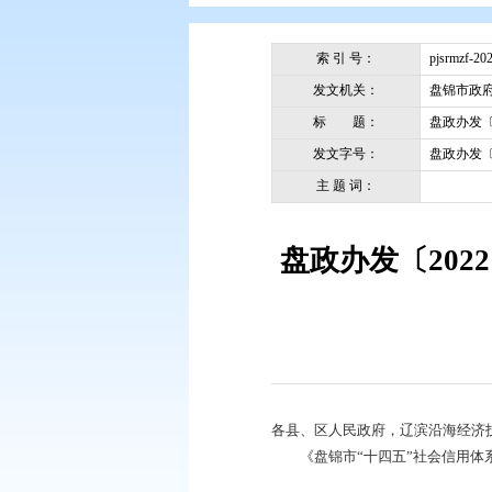
您现在所在的位置：
首页
>
政务公
索 引 号：
发文机关：
标 题：
发文字号：
主 题 词：
盘政办发