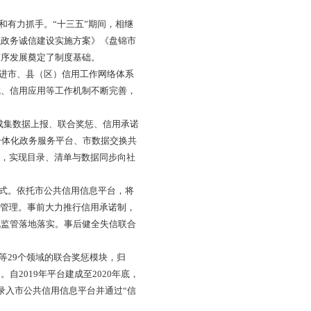
社会信用体系建设构建以信用为基础的新型监管机制的指导意
建设长效机制的指导意见》（国办发〔2020〕49号）、《辽
建设的决定》（辽政发〔2019〕24号）、《辽宁省“十四
系统谋划全市社会信用体系建设工作，特编制本规划。
署和相关要求，市委、市政府紧紧围绕“诚信盘锦”建设目
、基础设施、信用监管等方面狠抓落实，取得了一定进展。信
会诚信意识普遍增强，为盘锦全面开启社会主义现代化建设新
优化营商环境的重要内容和有力抓手。“十三五”期间，相继
案（试行）》《盘锦市加强政务诚信建设实施方案》《盘锦市
为全市社会信用体系建设有序发展奠定了制度基础。
体系建设具体工作职责。推进市、县（区）信用工作网络体系
局面。信息归集、联合惩戒、信用应用等工作机制不断完善，