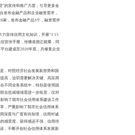
用库、N类应用）大体系，建成集数据上报、联合奖惩、信用承诺
台完成互联互通，横向与市一体化政务服务平台、市数据交换共
示”数据报送公示系统建设，实现目录、清单与数据同步向社
惩等措施，不断创新监管方式。依托市公共信用信息平台，将
机制，形成承诺信息的闭环管理。事前大力推行信用承诺制，
域推动信用分级分类差异化监管落地落实。事后健全失信联合
建立了司法、海关、税务等29个领域的联合奖惩模块，归
励和失信联合惩戒作用。自2019年平台建成至2020年底，
认定程序和移出程序，及时录入市公共信用信息平台并通过“信
”等领域的应用，加大“信易贷”的宣传和推广力度，引导更多金
台），充分利用“信易贷”平台发布金融产品和企业融资需求，
”平台各类银行18家、企业6家，发布金融产品3个，融资需求