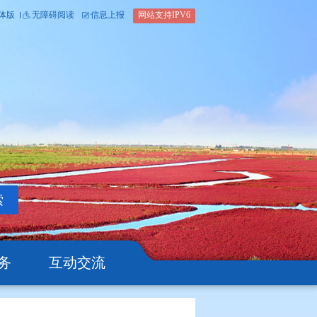
内部办公平台
简体版
繁体版
无障碍阅读
信息上报
网站支
搜索
公开
办事服务
互动交流