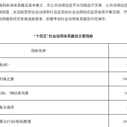
特色社会主义思想为指导，全面贯彻落实党的二十大精神，立足新
市委、市政府关于加强社会信用体系建设的新部署、新要求，以健
重点，以推动诚信文化建设、建立守信激励和失信惩戒机制为主要
造“办事方便、法治良好、成本竞争力强、生态宜居”的营商环境，
作用，为提升盘锦经济体系整体效能、促进形成新发展格局提供支
盘锦”。
实施。按照国家及省市社会信用体系建设相关要求，充分吸收国
，着眼长远，适度超前，统筹发展，有计划、分步骤，稳步推进社
共建。充分发挥政府部门总体规划、组织协调、监管引导、示范
、社会组织和行业协会等各方积极性，鼓励社会力量广泛参与，共
发展。依法依规制定完善信用地方立法，健全标准规范体系，强
保护信用主体的合法权益，不断提升信用体系建设制度化、规范化