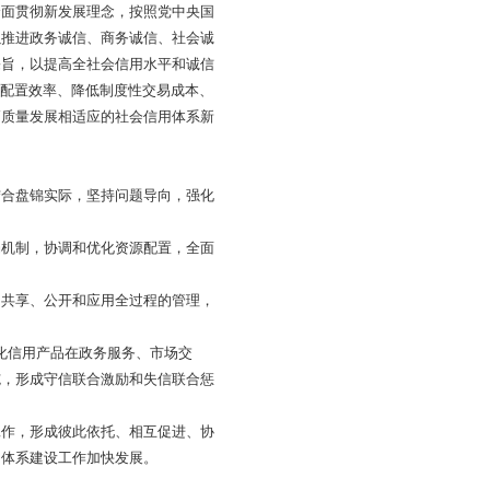
促进的新发展格局，为经济增长注入新的内需驱动。在此背景
态，实现市场经济良性发展的客观需要。面对新时代、新形
宁振兴发展注入新的活力。
等格局都在发生深刻调整，世界进入大发展大变革大调整的
力在国际竞争力中的地位逐渐凸显。积极抓住发展机遇，有利
取得突破，加快各类要素高效聚集，推动我市在更大格局中谋
键的五年，也是完善社会信用体系建设的关键时期。我市要顺
领、质量引领，加快社会信用体系建设，发挥信用推动全市产
会治理体系，健全信用制度准则，打造立体化全方位社会治理
的发展过程，未来要突破的重点就是要贯彻新发展理念，瞄
合拳、信用信息共享组合拳、重点领域信用建设组合拳、信用
市，培育塑造新的竞争优势，推动盘锦高质量发展走在全省前