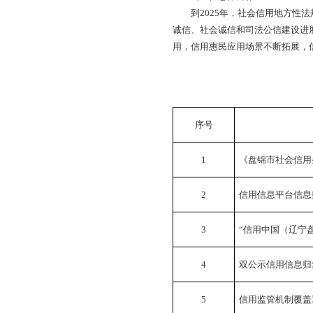
列。
二、总体思路
（一）指导思想
以习近平新时代中国
务院、省委省政府和
信和司法公信建设为
意识为目的，着力打
防范化解风险的重要
格局，全力打造“信用
（二）基本原则
——统筹规划、有序
顶层设计，立足当前
——政府推动，社会
调动企业、中介机构
——健全制度，规范
维护信用信息安全，