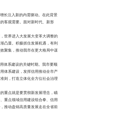
等线上线下媒体为载体，大力宣传信用文化知识，开展“3·15
宣传活动和诚信典型活动，印制诚信宣传手册，传播道德正能量，同
局正在形成，自2019年平台建成至2020年底，共修复企业
盘锦”建设奠定了基础。但是，对照经济社会发展新形势和国
信息归集覆盖面和质量有待提高，迫切需要解决关键、高应用
进一步强化，信用数据分散在不同业务系统中，特别是使用国
的支撑能力仍显不足；三是联合惩戒领域需进一步拓宽，仅对
的广度、深度还远远不够，影响了我市社会信用体系建设工作
信易贷”平台实现机制化共享，严重影响了我市社会信用体系
成，“信易+”和个人信用应用深度与广度有待加强，信用对诚
有限，人民群众对信用建设的感受度、获得感还不强，信用培
续深入推进“信用盘锦”建设，不断开创社会信用体系发展新