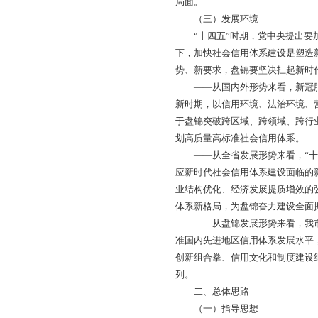
5个，需求金额6250
7.诚信社会环境效果
国际消费者权益日”“
时不定期公布信用联合
信用信息25家，营
（二）存在问题
虽然我市社会信用体
家社会信用体系建设
价值的公共信用信息
家或省级系统的单位
失信被执行人、重大
的顺利推进；四是我
建设；五是“信易+”
信主体的激励作用未
训和信用宣传的广度