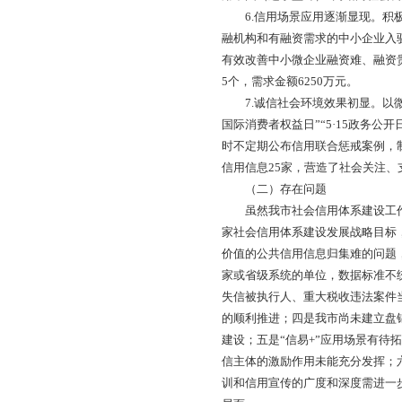
加快构筑诚信建设长
3.信用平台建设成效
等12项功能为一体
享平台实现数据共享
会公开公示。自2019
4.信用监管机制初
信用信息嵌入“审批
有序推进信用承诺嵌
惩戒对象认定机制，
5.联合奖惩机制初
集、推送、反馈各领域
共对944个“黑名单
用中国（辽宁盘锦）”
6.信用场景应用逐渐
融机构和有融资需求的
有效改善中小微企业融