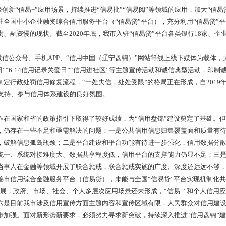
效机制。
显著。加快构建“1+1+1+N”（一个网站、一个平台、一个信
的盘锦市公共信用信息平台，纵向与国家、省信用信息共享交换平
，形成了多角度、多渠道、全覆盖的信用数据归集体系。完成“双公
年平台建成至2020年底，共归集信用数据800余万条。
见成效。组织相关部门，通过信用承诺、信用信息核查和联合奖
、监管”工作流程，建立告知承诺信用信息的记录、归集、推送工作
入式全流程应用。事中在税务、环保、交通、电力等各重点监管领
形成线上线下互相融合的监管模式，有效保障信用主体合法权益。
步建立。全面落实守信联合激励、失信联合惩戒的部署安排，逐步
联合奖惩信息，实现了联合惩戒自动化，最大限度地发挥守信联合激
”涉及的法人和自然人实施联合惩戒。依法依规履行严重失信主体的
网站向社会公布。
显现。积极创新“信易+”应用场景，持续推进“信易批”“信易阅
中小企业入驻全国中小企业融资综合信用服务平台（“信易贷”平
资难、融资贵、融资慢的现状。截至2020年底，我市入驻“信易贷