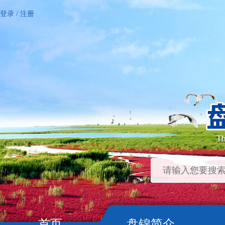
登录
/
注册
首页
盘锦简介