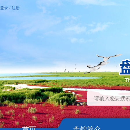
登录
/
注册
首页
盘锦简介