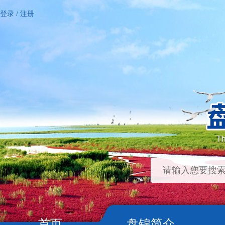
登录
/
注册
首页
盘锦简介