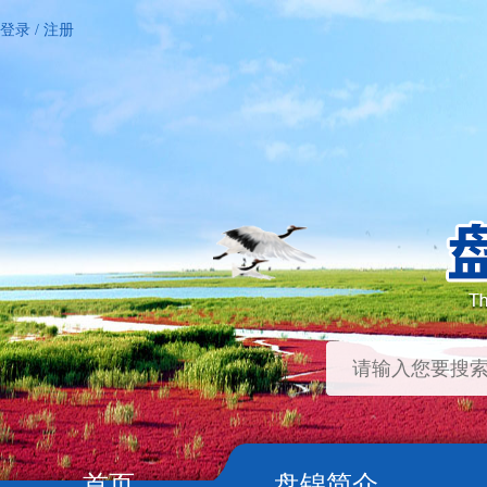
登录
/
注册
首页
盘锦简介