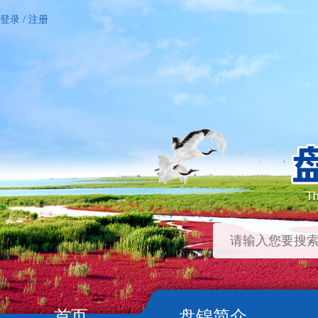
登录
/
注册
首页
盘锦简介