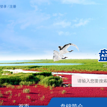
登录
/
注册
首页
盘锦简介