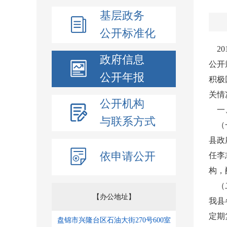
基层政务
公开标准化
20
政府信息
公开
公开年报
积极
关情
公开机构
一、
与联系方式
（一
县政
依申请公开
任李
构，
（二
【办公地址】
我县
定期
盘锦市兴隆台区石油大街270号600室