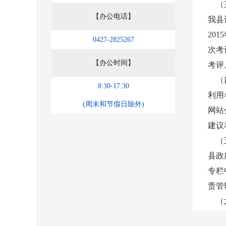
（三
【办公电话】
我县
20
0427-2825267
次考
【办公时间】
考评
（四
8:30-17:30
利用
(周末和节假日除外)
网站
建议
（五
县政
专栏
责管
（六
进一