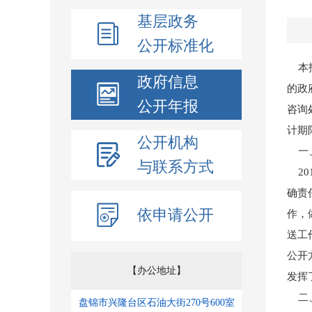
基层政务
公开标准化
本报
政府信息
的政
公开年报
咨询
计期限
公开机构
一
与联系方式
20
确责
依申请公开
作，
送工
公开
【办公地址】
发挥
二、
盘锦市兴隆台区石油大街270号600室