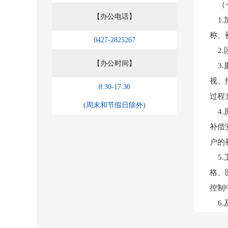
（一
【办公电话】
1.
称、
0427-2825267
2.
【办公时间】
3.
视、
8:30-17:30
过程
(周末和节假日除外)
4.
补偿
户的
5.
格、
控制
6.
公开