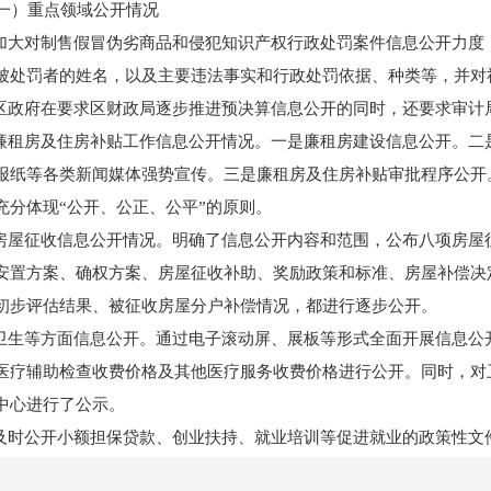
）重点领域公开情况
加大对制售假冒伪劣商品和侵犯知识产权行政处罚案件信息公开力度
被处罚者的姓名，以及主要违法事实和行政处罚依据、种类等，并对
区政府在要求区财政局逐步推进预决算信息公开的同时，还要求审计
廉租房及住房补贴工作信息公开情况。一是廉租房建设信息公开。二
报纸等各类新闻媒体强势宣传。三是廉租房及住房补贴审批程序公开
充分体现“公开、公正、公平”的原则。
房屋征收信息公开情况。明确了信息公开内容和范围，公布八项房屋
安置方案、确权方案、房屋征收补助、奖励政策和标准、房屋补偿决
初步评估结果、被征收房屋分户补偿情况，都进行逐步公开。
卫生等方面信息公开。通过电子滚动屏、展板等形式全面开展信息公
医疗辅助检查收费价格及其他医疗服务收费价格进行公开。同时，对
中心进行了公示。
及时公开小额担保贷款、创业扶持、就业培训等促进就业的政策性文
就业空岗信息进行。及时公开就业创业相关审批事项和办理流程，同