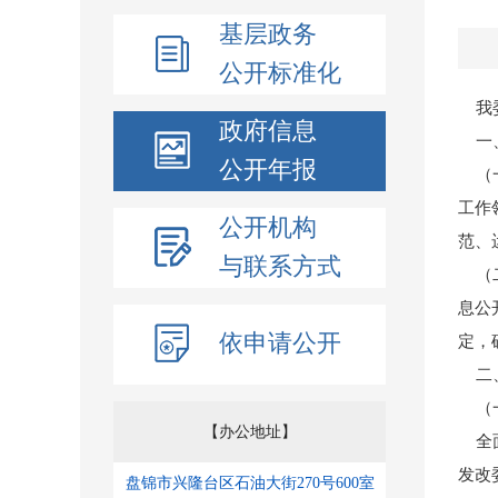
基层政务
公开标准化
我委
政府信息
一、
公开年报
（一
工作
公开机构
范、
与联系方式
（二
息公
依申请公开
定，
二、
（一
【办公地址】
全面
发改
盘锦市兴隆台区石油大街270号600室