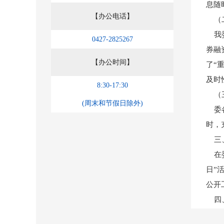
息随
【办公电话】
（二
我委
0427-2825267
券融
【办公时间】
了“
及时
8:30-17:30
（三
(周末和节假日除外)
委各
时，
三、
在委
日”
公开
四、
严格