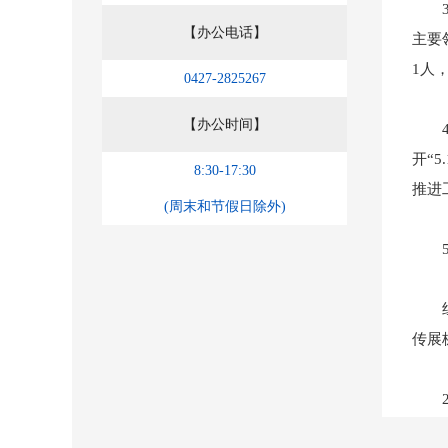
3、
【办公电话】
主要
1人
0427-2825267
【办公时间】
4、
开“
8:30-17:30
推进
(周末和节假日除外)
5、
组织
传展
20
动性