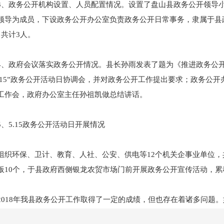
政务公开机构设置、人员配置情况。设置了盘山县政务公开领导小
领导为成员，下设政务公开办公室负责政务公开日常事务，隶属于县
，共计3人。
政府会议落实政务公开情况。县长孙雨发表了题为《推进政务公开
5.15”政务公开活动日协调会，并对政务公开工作提出要求；政务公开
工作会，政府办公室主任孙祖凯做总结讲话。
5.15政务公开活动日开展情况
环保、卫计、教育、人社、公安、供电等12个机关企事业单位，共
板10个，于县政府西侧银龙农贸市场门前开展政务公开宣传活动，累积
18年我县政务公开工作取得了一定的成绩，但也存在着诸多问题。
不强等，同兄弟县区相比还有很大差距，下步将逐一改进。