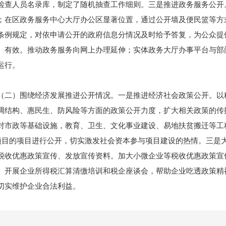
检查人员名录库，制定了随机抽查工作细则。三是推进政务服务公开
；在区政务服务中心大厅办公区显著位置，通过公开墙及便民篮等方
条例规定，对依申请公开的政府信息分情况及时给予答复，为公众提
、有效。推动政务服务向网上办理延伸；实体政务大厅办事平台与部
运行。
）围绕经济发展推进公开情况。一是推进经济社会政策公开。以稳
调结构、惠民生、防风险等方面的政策公开力度，扩大相关政策的传
对市政等基础设施，教育、卫生、文化事业建设、易地扶贫搬迁等工
P项目的项目进行公开，切实激发社会资本参与项目建设的热情。三是
税收优惠政策宣传、发放宣传资料。加大小微企业等税收优惠政策宣
。开展企业所得税汇算清缴培训和税企座谈会，帮助企业吃透政策精
切实维护企业合法利益。
）围绕民生改善推进公开情况。一是大力公开社会救助及就业创业