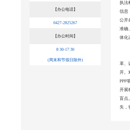
执法
【办公电话】
信息
公开
0427-2825267
准确
【办公时间】
体化
8:30-17:30
（二
(周末和节假日除外)
革、
开。
PP
开展
盲点
失，
（三